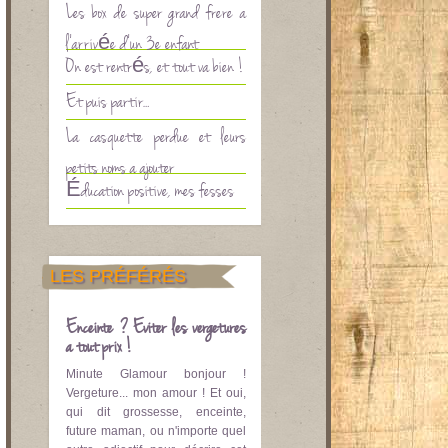
Les box de super grand frère à
l’arrivée d’un 3è enfant
On est rentrés, et tout va bien !
Et puis partir…
La casquette perdue et leurs
petits noms à ajouter
Éducation positive, mes fesses
LES PRÉFÉRÉS
Enceinte ? Eviter les vergetures
à tout prix !
Minute Glamour bonjour !
Vergeture... mon amour ! Et oui,
qui dit grossesse, enceinte,
future maman, ou n'importe quel