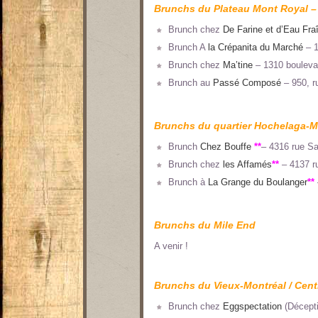
Brunchs du Plateau Mont Royal – 
Brunch chez
De Farine et d’Eau Fra
Brunch A
la Crépanita du Marché
– 1
Brunch chez
Ma’tine
– 1310 bouleva
Brunch au
Passé Composé
– 950, r
Brunchs du quartier Hochelaga-
Brunch
Chez Bouffe
**
– 4316 rue Sa
Brunch chez
les Affamés
**
– 4137 ru
Brunch à
La Grange du Boulanger
**
Brunchs du Mile End
A venir !
Brunchs du Vieux-Montréal / Centr
Brunch chez
Eggspectation
(Décepti