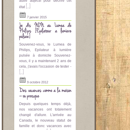
autre adjectif pour décrire cet
[...]
état
7 janvier 2015
Je dis NON au Lumea de
Philips [Epilateur a lumière
pulsee]
Souvenez-vous, le Lumea de
Philips, Epilateur à lumière
pulsée à domicile Souvenez-
vous, il y a maintenant 2 ans de
cela, j'avais l'occasion de tester -
[...]
9 octobre 2012
Des vacances comme à la maison
– ou presque
Depuis quelques temps déjà,
nos vacances ont totalement
changé d'allure. L'arrivée au
Canada, le nouveau statut de
famille et donc vacances avec