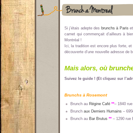
Brunch à Montreal
Si j’étais adepte des
brunchs à Paris
et
carnet qui commençait d’ailleurs à bie
Montréal !
Ici, la tradition est encore plus forte, 
découverte d’une nouvelle adresse de b
Mais alors, où brunche
Suivez le guide ! (Et cliquez sur l’ad
Brunchs à Rosemont
Brunch au
Régine Café
**
– 1840 rue
Brunch
aux Derniers Humains
– 6950
Brunch au
Bar Brutus
**
– 1290 rue 