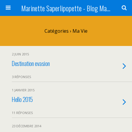
Marinette Saperlipopette - Blog Maman Angers Lifestyle - Ex Expat Montréal
Catégories ›
Ma Vie
2 JUIN 2015
Destination evasion
3 RÉPONSES
1 JANVIER 2015
Hello 2015
11 RÉPONSES
23 DÉCEMBRE 2014