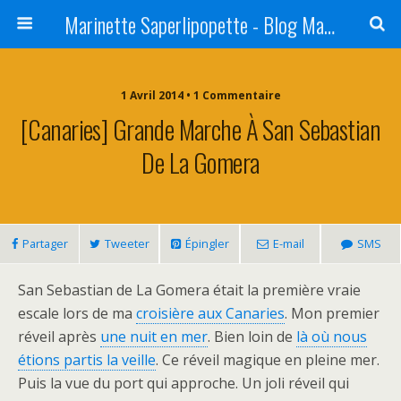
Marinette Saperlipopette - Blog Maman Angers Lifestyle - Ex Expat Montréal
1 Avril 2014 • 1 Commentaire
[Canaries] Grande Marche À San Sebastian
De La Gomera
Partager
Tweeter
Épingler
E-mail
SMS
San Sebastian de La Gomera était la première vraie
escale lors de ma
croisière aux Canaries
. Mon premier
réveil après
une nuit en mer
. Bien loin de
là où nous
étions partis la veille
. Ce réveil magique en pleine mer.
Puis la vue du port qui approche. Un joli réveil qui