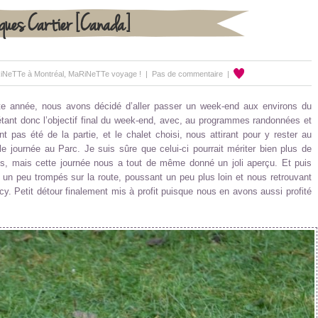
cques Cartier [Canada]
iNeTTe à Montréal
,
MaRiNeTTe voyage !
|
Pas de commentaire
|
e année, nous avons décidé d’aller passer un week-end aux environs du
 étant donc l’objectif final du week-end, avec, au programmes randonnées et
t pas été de la partie, et le chalet choisi, nous attirant pour y rester au
 journée au Parc. Je suis sûre que celui-ci pourrait mériter bien plus de
ns, mais cette journée nous a tout de même donné un joli aperçu. Et puis
e un peu trompés sur la route, poussant un peu plus loin et nous retrouvant
y. Petit détour finalement mis à profit puisque nous en avons aussi profité