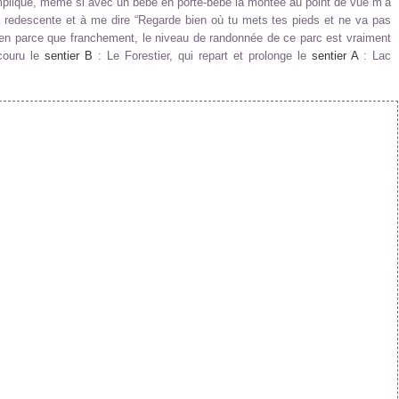
pliqué, même si avec un bébé en porte-bébé la montée au point de vue m’a
a redescente et à me dire “Regarde bien où tu mets tes pieds et ne va pas
rien parce que franchement, le niveau de randonnée de ce parc est vraiment
couru le
sentier B
: Le Forestier, qui repart et prolonge le
sentier A
: Lac