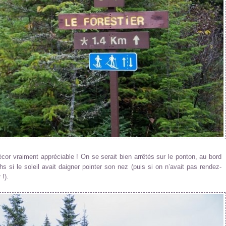
décor vraiment appréciable ! On se serait bien arrêtés sur le ponton, au bord
 si le soleil avait daigner pointer son nez (puis si on n’avait pas rendez-
!).