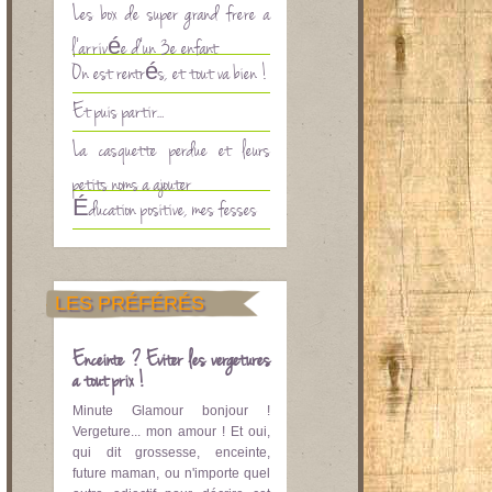
Les box de super grand frère à
l’arrivée d’un 3è enfant
On est rentrés, et tout va bien !
Et puis partir…
La casquette perdue et leurs
petits noms à ajouter
Éducation positive, mes fesses
LES PRÉFÉRÉS
Enceinte ? Eviter les vergetures
à tout prix !
Minute Glamour bonjour !
Vergeture... mon amour ! Et oui,
qui dit grossesse, enceinte,
future maman, ou n'importe quel