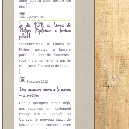
autre adjectif pour décrire cet
[...]
état
7 janvier 2015
Je dis NON au Lumea de
Philips [Epilateur a lumière
pulsee]
Souvenez-vous, le Lumea de
Philips, Epilateur à lumière
pulsée à domicile Souvenez-
vous, il y a maintenant 2 ans de
cela, j'avais l'occasion de tester -
[...]
9 octobre 2012
Des vacances comme à la maison
– ou presque
Depuis quelques temps déjà,
nos vacances ont totalement
changé d'allure. L'arrivée au
Canada, le nouveau statut de
famille et donc vacances avec