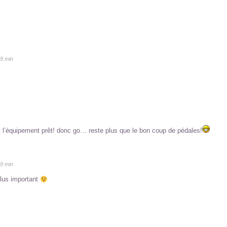
19 min
ut l’équipement prêt! donc go… reste plus que le bon coup de pédales!
19 min
plus important