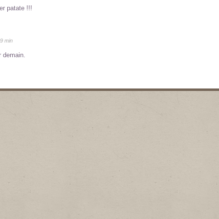
r patate !!!
19 min
r demain.