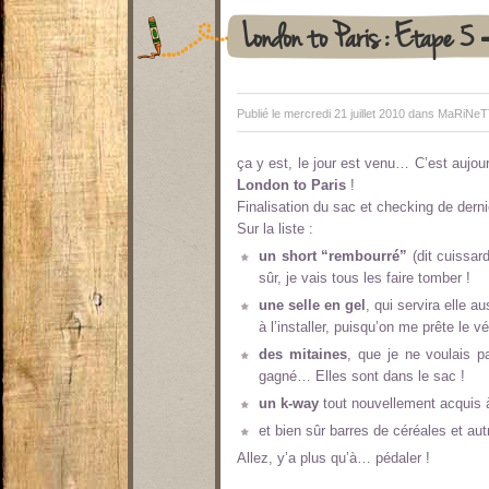
London to Paris : Etape 5 =
Publié le mercredi 21 juillet 2010 dans
MaRiNeTTe
ça y est, le jour est venu… C’est aujour
London to Paris
!
Finalisation du sac et checking de derni
Sur la liste :
un short “rembourré”
(dit cuissard
sûr, je vais tous les faire tomber !
une selle en gel
, qui servira elle 
à l’installer, puisqu’on me prête le v
des mitaines
, que je ne voulais p
gagné… Elles sont dans le sac !
un k-way
tout nouvellement acquis à
et bien sûr barres de céréales et aut
Allez, y’a plus qu’à… pédaler !