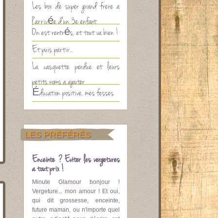
Les box de super grand frère à
l’arrivée d’un 3è enfant
On est rentrés, et tout va bien !
Et puis partir…
La casquette perdue et leurs
petits noms à ajouter
Éducation positive, mes fesses
LES PRÉFÉRÉS
Enceinte ? Eviter les vergetures
à tout prix !
Minute Glamour bonjour !
Vergeture... mon amour ! Et oui,
qui dit grossesse, enceinte,
future maman, ou n'importe quel