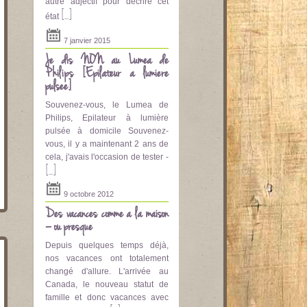
autre adjectif pour décrire cet
[...]
état
7 janvier 2015
Je dis NON au Lumea de
Philips [Epilateur a lumière
pulsee]
Souvenez-vous, le Lumea de
Philips, Epilateur à lumière
pulsée à domicile Souvenez-
vous, il y a maintenant 2 ans de
cela, j'avais l'occasion de tester -
[...]
9 octobre 2012
Des vacances comme à la maison
– ou presque
Depuis quelques temps déjà,
nos vacances ont totalement
changé d'allure. L'arrivée au
Canada, le nouveau statut de
famille et donc vacances avec