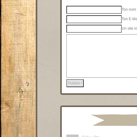
Ton nom 
Ton E-Mai
Un site i