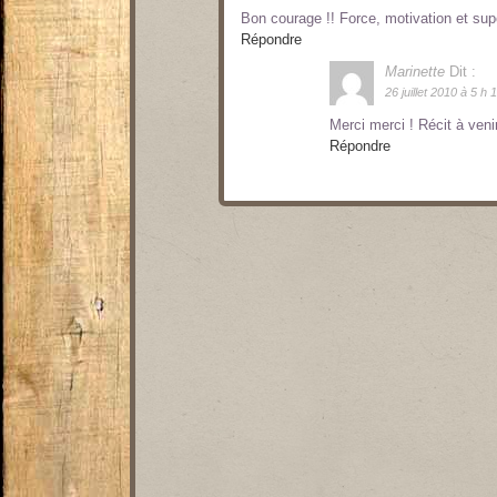
Bon courage !! Force, motivation et supe
Répondre
Marinette
Dit :
26 juillet 2010 à 5 h 
Merci merci ! Récit à veni
Répondre