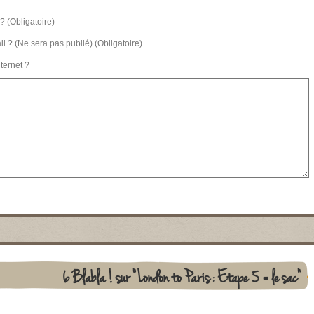
? (Obligatoire)
l ? (Ne sera pas publié) (Obligatoire)
nternet ?
6 Blabla ! sur "London to Paris : Etape 5 = le sac"