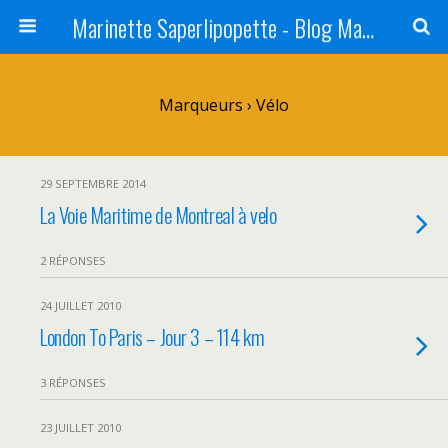
Marinette Saperlipopette - Blog Maman Angers Lifestyle - Ex Expat Montréal
Marqueurs › Vélo
29 SEPTEMBRE 2014
La Voie Maritime de Montreal à velo
2 RÉPONSES
24 JUILLET 2010
London To Paris – Jour 3 – 114 km
3 RÉPONSES
23 JUILLET 2010