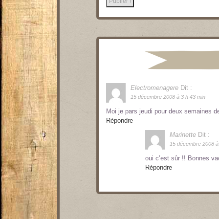
Electromenagere
Dit :
15 décembre 2008 à 3 h 43 min
Moi je pars jeudi pour deux semaines d
Répondre
Marinette
Dit :
15 décembre 2008 à 
oui c’est sûr !! Bonnes vac
Répondre