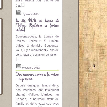
autre adjectif pour décrire cet
[...]
état
7 janvier 2015
Je dis NON au Lumea de
Philips [Epilateur a lumière
pulsee]
Souvenez-vous, le Lumea de
Philips, Epilateur à lumière
pulsée à domicile Souvenez-
vous, il y a maintenant 2 ans de
cela, j'avais l'occasion de tester -
[...]
9 octobre 2012
Des vacances comme à la maison
– ou presque
Depuis quelques temps déjà,
nos vacances ont totalement
changé d'allure. L'arrivée au
Canada, le nouveau statut de
famille et donc vacances avec