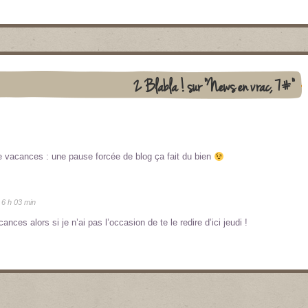
2 Blabla ! sur "News en vrac, 7#"
e vacances : une pause forcée de blog ça fait du bien
6 h 03 min
ances alors si je n’ai pas l’occasion de te le redire d’ici jeudi !