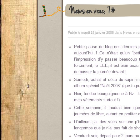
News en vrac, 7#
Publié le mardi 15 janvier 2008 dans
News en vr
Petite pause de blog ces derniers j
aujourd’hui ! Ce n’était qu’un “pe
l’impression d’y passer beaucoup 
forcément, le EEE, il est bien beau
de passer la journée devant !
Samedi, achat et déco du sapin ma
album spécial “Noël 2008” (que tu pu
Hier, fondue bourguignonne à Bz. Tr
mes vêtements surtout !)
Cette semaine, il faudrait bien qu
journées de libre, autant en profiter a
D’ailleurs j’ai des vues sur une p’
longtemps que je n’ai pas fait de sho
Vendredi soir, départ pour 2 jours au 