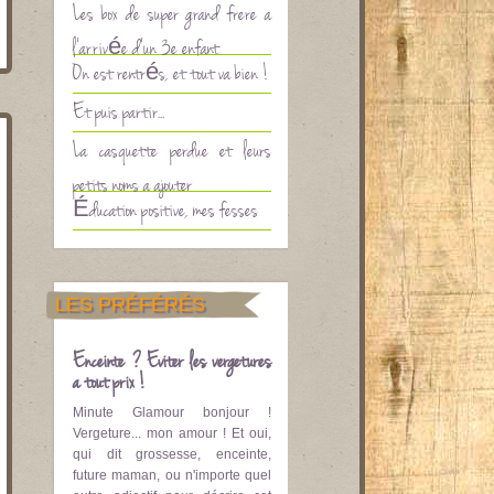
Les box de super grand frère à
l’arrivée d’un 3è enfant
On est rentrés, et tout va bien !
Et puis partir…
La casquette perdue et leurs
petits noms à ajouter
Éducation positive, mes fesses
LES PRÉFÉRÉS
Enceinte ? Eviter les vergetures
à tout prix !
Minute Glamour bonjour !
Vergeture... mon amour ! Et oui,
qui dit grossesse, enceinte,
future maman, ou n'importe quel