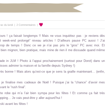
ac du lundi
|
2 Commentaires
|
ours ! ça faisait longtemps !! Mais ne vous inquiétez pas : je reviens dès
tit week-end prolongé” niveau articles ! D’ailleurs pause PC aussi ! J’ai
trop de temps ! Donc ce we je n’ai pas pris le “gros” PC avec moi. Et
, bien mignon, bien pratique, mais mine de rien il me dissuade quand même
de in JLM ! Photo à l’appui prochainement (surtout pour Dorot) dans un
isses admirer ta maison et ta famille depuis Sydney !)
ès bonne ! Mais alors qu’est-ce que je sens la graille maintenant… (enfin,
e je finalise mes cadeaux de Noël ! Puisque j’ai la “chance” d’avoir mes
vant le “rush final”.
tite robe qui m’a l’air bien sympa pour les fêtes ! Et comme ça fait très
pping… Je vais peut-être y aller aujourd’hui !
ski avant les fêtes !