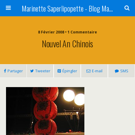
Marinette Saperlipopette - Blog Maman Angers Lifestyle - Ex Expat Montréal
8 Février 2008 • 1 Commentaire
Nouvel An Chinois
Partager
Tweeter
Épingler
E-mail
SMS