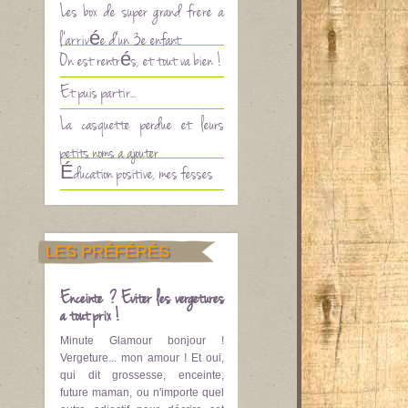
Les box de super grand frère à
l’arrivée d’un 3è enfant
On est rentrés, et tout va bien !
Et puis partir…
La casquette perdue et leurs
petits noms à ajouter
Éducation positive, mes fesses
LES PRÉFÉRÉS
Enceinte ? Eviter les vergetures
à tout prix !
Minute Glamour bonjour !
Vergeture... mon amour ! Et oui,
qui dit grossesse, enceinte,
future maman, ou n'importe quel