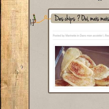
Des chips ? Oui, mais mais
!]
Posted by Marinette in
Dans mon assiette !
,
Rec