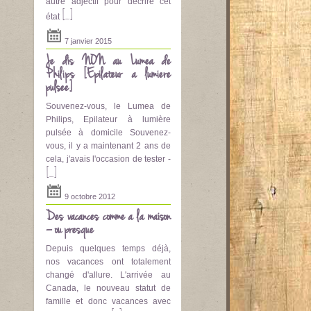
autre adjectif pour décrire cet
[...]
état
7 janvier 2015
Je dis NON au Lumea de
Philips [Epilateur a lumière
pulsee]
Souvenez-vous, le Lumea de
Philips, Epilateur à lumière
pulsée à domicile Souvenez-
vous, il y a maintenant 2 ans de
cela, j'avais l'occasion de tester -
[...]
9 octobre 2012
Des vacances comme à la maison
– ou presque
Depuis quelques temps déjà,
nos vacances ont totalement
changé d'allure. L'arrivée au
Canada, le nouveau statut de
famille et donc vacances avec