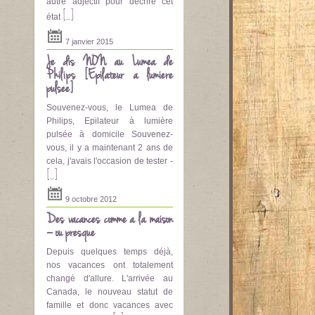
autre adjectif pour décrire cet
[...]
état
7 janvier 2015
Je dis NON au Lumea de
Philips [Epilateur a lumière
pulsee]
Souvenez-vous, le Lumea de
Philips, Epilateur à lumière
pulsée à domicile Souvenez-
vous, il y a maintenant 2 ans de
cela, j'avais l'occasion de tester -
[...]
9 octobre 2012
Des vacances comme à la maison
– ou presque
Depuis quelques temps déjà,
nos vacances ont totalement
changé d'allure. L'arrivée au
Canada, le nouveau statut de
famille et donc vacances avec