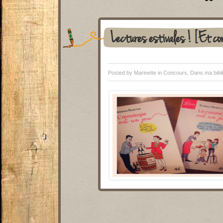
Lectures estivales ! [Et co
Posted by Marinette in
Concours
,
Dans ma bibli