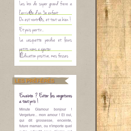
Les box de super grand frère à
l’arrivée d’un 3è enfant
On est rentrés, et tout va bien !
Et puis partir…
La casquette perdue et leurs
petits noms à ajouter
Éducation positive, mes fesses
LES PRÉFÉRÉS
Enceinte ? Eviter les vergetures
à tout prix !
Minute Glamour bonjour !
Vergeture... mon amour ! Et oui,
qui dit grossesse, enceinte,
future maman, ou n'importe quel