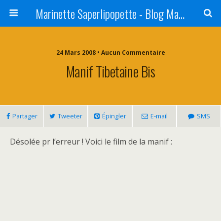
Marinette Saperlipopette - Blog Maman Angers Lifestyle - Ex Expat Montréal
24 Mars 2008 • Aucun Commentaire
Manif Tibetaine Bis
Partager
Tweeter
Épingler
E-mail
SMS
Désolée pr l’erreur ! Voici le film de la manif :