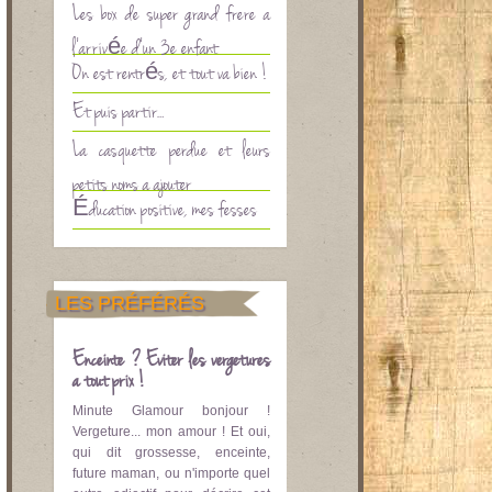
Les box de super grand frère à
l’arrivée d’un 3è enfant
On est rentrés, et tout va bien !
Et puis partir…
La casquette perdue et leurs
petits noms à ajouter
Éducation positive, mes fesses
LES PRÉFÉRÉS
Enceinte ? Eviter les vergetures
à tout prix !
Minute Glamour bonjour !
Vergeture... mon amour ! Et oui,
qui dit grossesse, enceinte,
future maman, ou n'importe quel