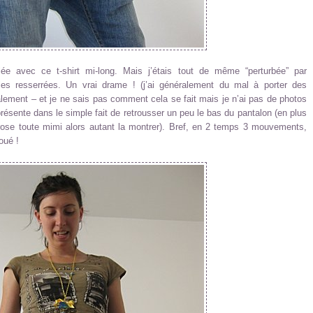
e avec ce t-shirt mi-long. Mais j’étais tout de même “perturbée” par
lles resserrées. Un vrai drame ! (j’ai généralement du mal à porter des
alement – et je ne sais pas comment cela se fait mais je n’ai pas de photos
présente dans le simple fait de retrousser un peu le bas du pantalon (en plus
ie rose toute mimi alors autant la montrer). Bref, en 2 temps 3 mouvements,
oué !