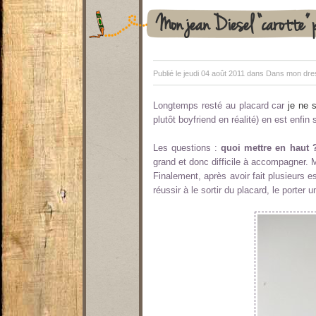
Mon jean Diesel “carotte” 
Publié le jeudi 04 août 2011 dans
Dans mon dres
Longtemps resté au placard car
je ne 
plutôt boyfriend en réalité) en est enfin s
Les questions :
quoi mettre en haut 
grand et donc difficile à accompagner.
Finalement, après avoir fait plusieurs es
réussir à le sortir du placard, le porter u