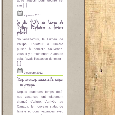
autre adjectif pour décrire cet
[...]
état
7 janvier 2015
Je dis NON au Lumea de
Philips [Epilateur a lumière
pulsee]
Souvenez-vous, le Lumea de
Philips, Epilateur à lumière
pulsée à domicile Souvenez-
vous, il y a maintenant 2 ans de
cela, j'avais l'occasion de tester -
[...]
9 octobre 2012
Des vacances comme à la maison
– ou presque
Depuis quelques temps déjà,
nos vacances ont totalement
changé d'allure. L'arrivée au
Canada, le nouveau statut de
famille et donc vacances avec