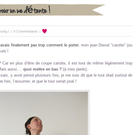
pour un we détente !
sing !
|
6 Commentaires
|
savais finalement pas trop comment le porter
, mon jean Diesel “carotte” (ou
orti !
?
Car en plus d’être de coupe carotte, il est tout de même légèrement trop
 Mais aussi….
quoi mettre en bas ?
(à mes pieds).
sais, y avoir pensé plusieurs fois, je me suis dit que le tout était surtout de
ne fois, l’assumer, et que le tour serait joué !