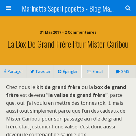
Marinette Saperlipopette - Blog Maman Angers Lifestyle - Ex Expat Montréal
31 Mai 2017 • 2 Commentaires
La Box De Grand Frère Pour Mister Caribou
Partager
Tweeter
Épingler
E-mail
SMS
Chez nous le
kit de grand frère
ou la
box de grand
frère
est devenu
“la valise de grand frère”
, parce
que, oui, j’ai voulu en mettre des tonnes (ok…), mais
aussi tout simplement parce que l’un des cadeaux de
Mister Caribou pour son passage au rôle de grand
frère était justement une valise, c’est donc aussi
devenu le contenant de sa jolie box.