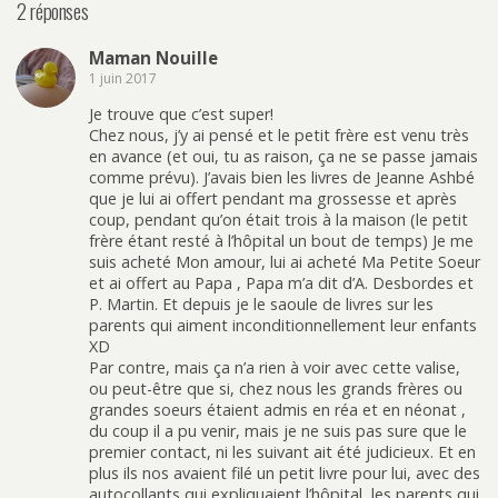
2 réponses
Maman Nouille
1 juin 2017
Je trouve que c’est super!
Chez nous, j’y ai pensé et le petit frère est venu très
en avance (et oui, tu as raison, ça ne se passe jamais
comme prévu). J’avais bien les livres de Jeanne Ashbé
que je lui ai offert pendant ma grossesse et après
coup, pendant qu’on était trois à la maison (le petit
frère étant resté à l’hôpital un bout de temps) Je me
suis acheté Mon amour, lui ai acheté Ma Petite Soeur
et ai offert au Papa , Papa m’a dit d’A. Desbordes et
P. Martin. Et depuis je le saoule de livres sur les
parents qui aiment inconditionnellement leur enfants
XD
Par contre, mais ça n’a rien à voir avec cette valise,
ou peut-être que si, chez nous les grands frères ou
grandes soeurs étaient admis en réa et en néonat ,
du coup il a pu venir, mais je ne suis pas sure que le
premier contact, ni les suivant ait été judicieux. Et en
plus ils nos avaient filé un petit livre pour lui, avec des
autocollants qui expliquaient l’hôpital, les parents qui