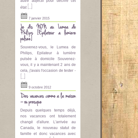
autre adjectif pour décrire cet
[...]
état
7 janvier 2015
Je dis NON au Lumea de
Philips [Epilateur a lumière
pulsee]
Souvenez-vous, le Lumea de
Philips, Epilateur à lumière
pulsée à domicile Souvenez-
vous, il y a maintenant 2 ans de
cela, j'avais l'occasion de tester -
[...]
9 octobre 2012
Des vacances comme à la maison
– ou presque
Depuis quelques temps déjà,
nos vacances ont totalement
changé d'allure. L'arrivée au
Canada, le nouveau statut de
famille et donc vacances avec