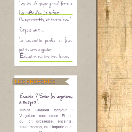
Les box de super grand frère à
l’arrivée d’un 3è enfant
On est rentrés, et tout va bien !
Et puis partir…
La casquette perdue et leurs
petits noms à ajouter
Éducation positive, mes fesses
LES PRÉFÉRÉS
Enceinte ? Eviter les vergetures
à tout prix !
Minute Glamour bonjour !
Vergeture... mon amour ! Et oui,
qui dit grossesse, enceinte,
future maman, ou n'importe quel