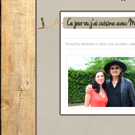
Ce jour où j’ai cuisine avec 
Posted by Marinette in
Dans mon assiette !
sept