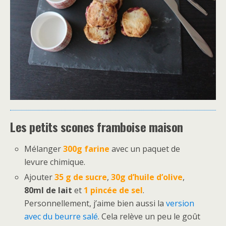
Les petits scones framboise maison
Mélanger
300g farine
avec un paquet de
levure chimique.
Ajouter
35 g de sucre
,
30g d’huile d’olive
,
80ml de lait
et
1 pincée de sel
.
Personnellement, j’aime bien aussi la
version
avec du beurre salé
. Cela relève un peu le goût