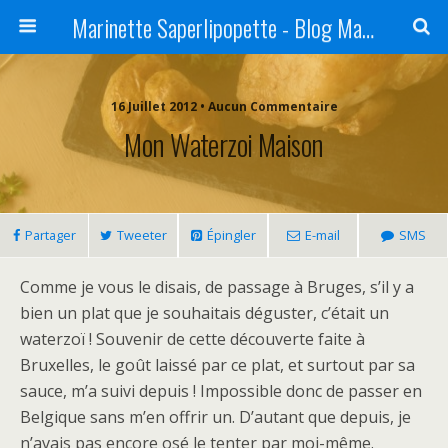
Marinette Saperlipopette - Blog Maman Angers Lifestyle - Ex Expat Montréal
16 Juillet 2012 • Aucun Commentaire
Mon Waterzoi Maison
Partager
Tweeter
Épingler
E-mail
SMS
Comme je vous le disais, de passage à Bruges, s’il y a
bien un plat que je souhaitais déguster, c’était un
waterzoï ! Souvenir de cette découverte faite à
Bruxelles, le goût laissé par ce plat, et surtout par sa
sauce, m’a suivi depuis ! Impossible donc de passer en
Belgique sans m’en offrir un. D’autant que depuis, je
n’avais pas encore osé le tenter par moi-même.