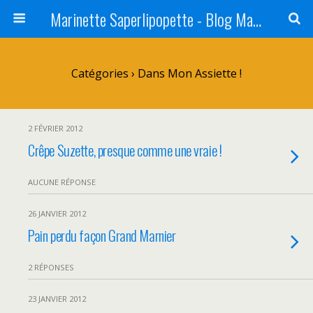
Marinette Saperlipopette - Blog Maman Angers Lifestyle - Ex Expat Montréal
Catégories ›
Dans Mon Assiette !
2 FÉVRIER 2012
Crêpe Suzette, presque comme une vraie !
AUCUNE RÉPONSE
26 JANVIER 2012
Pain perdu façon Grand Marnier
2 RÉPONSES
23 JANVIER 2012