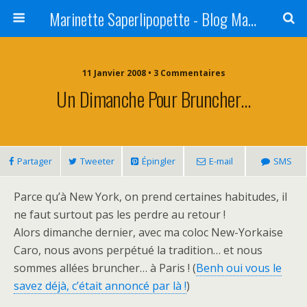
Marinette Saperlipopette - Blog Maman Angers Lifestyle - Ex Expat Montréal
11 Janvier 2008 • 3 Commentaires
Un Dimanche Pour Bruncher…
Partager
Tweeter
Épingler
E-mail
SMS
Parce qu’à New York, on prend certaines habitudes, il
ne faut surtout pas les perdre au retour !
Alors dimanche dernier, avec ma coloc New-Yorkaise
Caro, nous avons perpétué la tradition… et nous
sommes allées bruncher…
à Paris
! (
Benh oui vous le
savez déjà, c’était annoncé par là !
)