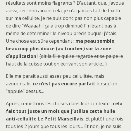
résultats sont moins flagrants ? D’autant, que, j’avoue
aussi, ceci entraînant cela, je n’ai jamais fait de fixette
sur ma cellulite. Je ne suis donc pas non plus capable
de dire “Waaaah ! ça a trop diminué !” n’étant pas à
même de déterminer le niveau précis auquel j’étais.
Une chose est sûre cependant :
ma peau semble
beaucoup plus douce (au toucher) sur la zone
d’application
!
(dit la fille qui se regarde et se palpe le
haut de la cuisse tout en écrivant son article…)
Elle me parait aussi assez peu cellulitée, mais
avouons-le,
ce n’est pas encore parfait
lorsqu’on
“appuie” dessus…
Après, remettons les choses dans leur contexte :
cela
fait tout juste un mois que j’utilise cette huile
anti-cellulite Le Petit Marseillais
. Et plutôt une fois
tous les 2 jours que tous les jours… Et non, je ne suis