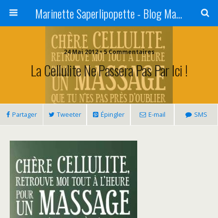
Marinette Saperlipopette - Blog Maman Angers Lifestyle - Ex Expat Montréal
24 Mai 2012 • 5 Commentaires
La Cellulite Ne Passera Pas Par Ici !
Partager
Tweeter
Épingler
E-mail
SMS