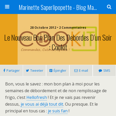
Marinette Saperlipopette - Blog Maman Angers Lifestyle - Ex Expat Montréal
28 Octobre 2012 • 2 Commentaires
Le Nouveau Bon Plan Des Debordes D’un Soir
: Cookit
Partager
Tweeter
Épingler
E-mail
SMS
Bon, vous le savez : mon bon plan à moi pour les
semaines de débordement et de non remplissage de
frigo, c’est
Hellofresh
! Et je ne vais pas revenir
dessus,
je vous ai déjà tout dit
. Ou presque. Et le
principal en tous cas :
je suis fan
!