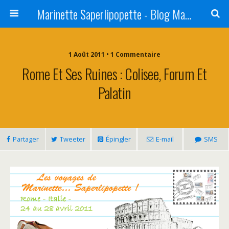
Marinette Saperlipopette - Blog Maman Angers Lifestyle - Ex Expat Montréal
1 Août 2011 • 1 Commentaire
Rome Et Ses Ruines : Colisee, Forum Et
Palatin
Partager
Tweeter
Épingler
E-mail
SMS