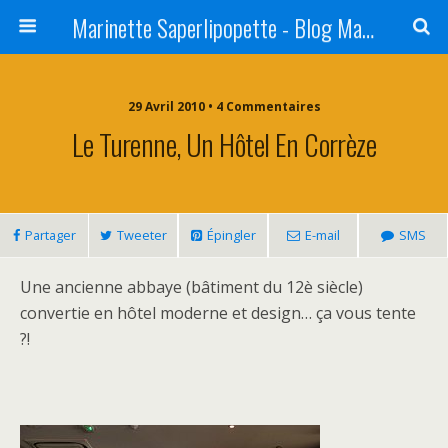
Marinette Saperlipopette - Blog Maman Angers Lifestyle - Ex Expat Montréal
29 Avril 2010 • 4 Commentaires
Le Turenne, Un Hôtel En Corrèze
Partager
Tweeter
Épingler
E-mail
SMS
Une ancienne abbaye (bâtiment du 12è siècle)
convertie en hôtel moderne et design… ça vous tente
?!