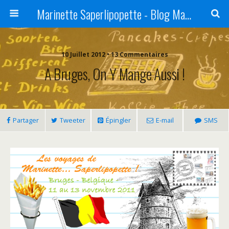
Marinette Saperlipopette - Blog Maman Angers Lifestyle - Ex Expat Montréal
10 Juillet 2012 • 13 Commentaires
A Bruges, On Y Mange Aussi !
Partager
Tweeter
Épingler
E-mail
SMS