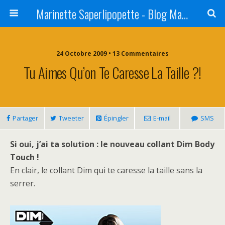
Marinette Saperlipopette - Blog Maman Angers Lifestyle - Ex Expat Montréal
24 Octobre 2009 • 13 Commentaires
Tu Aimes Qu’on Te Caresse La Taille ?!
Partager
Tweeter
Épingler
E-mail
SMS
Si oui, j’ai ta solution : le nouveau collant Dim Body
Touch !
En clair, le collant Dim qui te caresse la taille sans la
serrer.