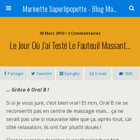
Marinette Saperlipopette - Blog Maman Angers Lifestyle - Ex Expat Montréal
30 Mars 2010 • 3 Commentaires
Le Jour Où J’ai Testé Le Fauteuil Massant…
Partager
Tweeter
Épingler
E-mail
SMS
… Grâce à Oral B !
Si si je vous jure, c’est bien vrai ! Et non, Oral B ne se
reconvertit pas en centre de massage mais… ça ne
serait pas une si mauvaise idée que ça, après tout, car
côté relaxation, ils ont l’air plutôt doués !