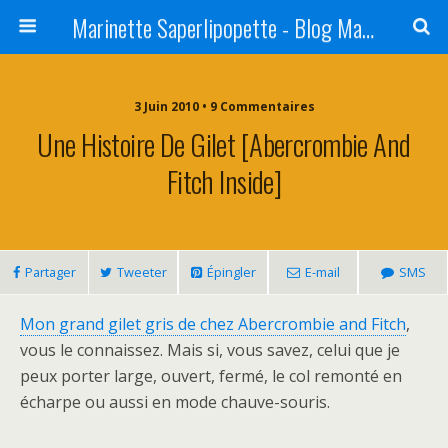
Marinette Saperlipopette - Blog Maman Angers Lifestyle - Ex Expat Montréal
3 Juin 2010 • 9 Commentaires
Une Histoire De Gilet [Abercrombie And
Fitch Inside]
Partager
Tweeter
Épingler
E-mail
SMS
Mon grand gilet gris de chez Abercrombie and Fitch
,
vous le connaissez. Mais si, vous savez, celui que je
peux porter large, ouvert, fermé, le col remonté en
écharpe ou aussi en mode chauve-souris.