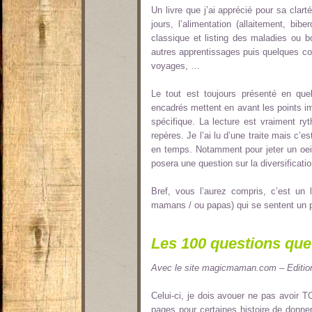
Un livre que j’ai apprécié pour sa clar
jours, l’alimentation (allaitement, bib
classique et listing des maladies ou b
autres apprentissages puis quelques con
voyages, …
Le tout est toujours présenté en qu
encadrés mettent en avant les points im
spécifique. La lecture est vraiment ry
repères. Je l’ai lu d’une traite mais c’
en temps. Notamment pour jeter un oeil 
posera une question sur la diversificati
Bref, vous l’aurez compris, c’est u
mamans / ou papas) qui se sentent un p
Les 100 questions qu
Avec le site magicmaman.com – Editio
Celui-ci, je dois avouer ne pas avoir T
pages pour certaines histoire de donner 