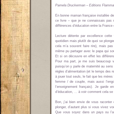
Pamela Druckerman – Editions Flamma
En bonne maman française installée de l
ce livre – que je ne connaissais pas ma
différences d’éducation entre la France 
Lecture détente par excellence cette
quotidien mais plutôt de quoi se plonge
cela m’a souvent faire rire), mais pas
même pu partager avec le papa qui so
Et si on découvre en effet les différ
Pour ma part, je me suis beaucoup v
puisqu’on y parle de maternité au sens
règles d’alimentation (et le temps des re
à jouer tout seuls, le fait que les mère
femme / de couple, mais aussi l’engo
l’enseignement français). Je garde e
d’éducation, … à voir comment cela se
Bon, j’ai bien envie de vous raconter
plonger, d’autant plus si vous vivez v
Que vous soyez dans un pays ou l’autr