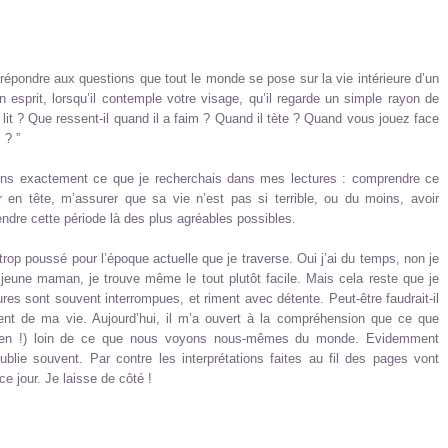
de répondre aux questions que tout le monde se pose sur la vie intérieure d’un
n esprit, lorsqu’il contemple votre visage, qu’il regarde un simple rayon de
 lit ? Que ressent-il quand il a faim ? Quand il tète ? Quand vous jouez face
 ? ”
oins exactement ce que je recherchais dans mes lectures : comprendre ce
r en tête, m’assurer que sa vie n’est pas si terrible, ou du moins, avoir
endre cette période là des plus agréables possibles.
 trop poussé pour l’époque actuelle que je traverse. Oui j’ai du temps, non je
jeune maman, je trouve même le tout plutôt facile. Mais cela reste que je
ures sont souvent interrompues, et riment avec détente. Peut-être faudrait-il
ent de ma vie. Aujourd’hui, il m’a ouvert à la compréhension que ce que
n (bien !) loin de ce que nous voyons nous-mêmes du monde. Evidemment
blie souvent. Par contre les interprétations faites au fil des pages vont
e jour. Je laisse de côté !