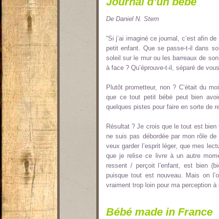
Journal d’un bébé
De Daniel N. Stern
“Si j’ai imaginé ce journal, c’est afin 
petit enfant. Que se passe-t-il dans so
soleil sur le mur ou les barreaux de son
à face ? Qu’éprouve-t-il, séparé de vous
Plutôt prometteur, non ? C’était du m
que ce tout petit bébé peut bien avoi
quelques pistes pour faire en sorte de r
Résultat ? Je crois que le tout est bien
ne suis pas débordée par mon rôle de 
veux garder l’esprit léger, que mes lect
que je relise ce livre à un autre mom
ressent / perçoit l’enfant, est bie
puisque tout est nouveau. Mais on l’ou
vraiment trop loin pour ma perception à c
Bébé made in France