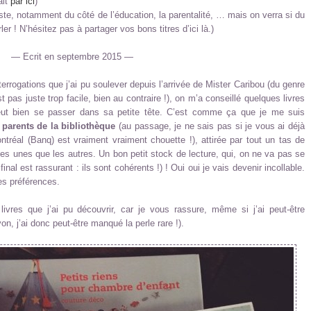
ait
par ici
)
liste, notamment du côté de l’éducation, la parentalité, … mais on verra si du
er ! N’hésitez pas à partager vos bons titres d’ici là.)
— Ecrit en septembre 2015 —
terrogations que j’ai pu soulever depuis l’arrivée de Mister Caribou (du genre
 pas juste trop facile, bien au contraire !), on m’a conseillé quelques livres
eut bien se passer dans sa petite tête. C’est comme ça que je me suis
 parents de la bibliothèque
(au passage, je ne sais pas si je vous ai déjà
ntréal (Banq) est vraiment vraiment chouette !), attirée par tout un tas de
es unes que les autres. Un bon petit stock de lecture, qui, on ne va pas se
inal est rassurant : ils sont cohérents !) ! Oui oui je vais devenir incollable.
es préférences.
livres que j’ai pu découvrir, car je vous rassure, même si j’ai peut-être
on, j’ai donc peut-être manqué la perle rare !).