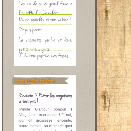
Les box de super grand frère à
l’arrivée d’un 3è enfant
On est rentrés, et tout va bien !
Et puis partir…
La casquette perdue et leurs
petits noms à ajouter
Éducation positive, mes fesses
LES PRÉFÉRÉS
Enceinte ? Eviter les vergetures
à tout prix !
Minute Glamour bonjour !
Vergeture... mon amour ! Et oui,
qui dit grossesse, enceinte,
future maman, ou n'importe quel