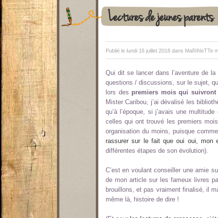
Lectures de jeunes parents
Publié le lundi 16 juillet 2018 dans
MaRiNeTTe m
Qui dit se lancer dans l’aventure de la
questions / discussions, sur le sujet, qu
lors des
premiers mois qui suivront
Mister Caribou, j’ai dévalisé les bibliot
qu’à l’époque, si j’avais une multitud
celles qui ont trouvé les premiers moi
organisation du moins, puisque comme
rassurer sur le fait que oui oui, mon 
différentes étapes de son évolution).
C’est en voulant conseiller une amie s
de mon article sur les fameux livres p
brouillons, et pas vraiment finalisé, 
même là, histoire de dire !