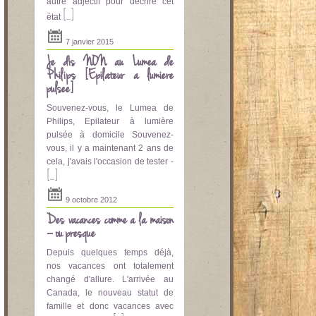
autre adjectif pour décrire cet
[...]
état
7 janvier 2015
Je dis NON au Lumea de
Philips [Epilateur a lumière
pulsee]
Souvenez-vous, le Lumea de
Philips, Epilateur à lumière
pulsée à domicile Souvenez-
vous, il y a maintenant 2 ans de
cela, j'avais l'occasion de tester -
[...]
9 octobre 2012
Des vacances comme à la maison
– ou presque
Depuis quelques temps déjà,
nos vacances ont totalement
changé d'allure. L'arrivée au
Canada, le nouveau statut de
famille et donc vacances avec