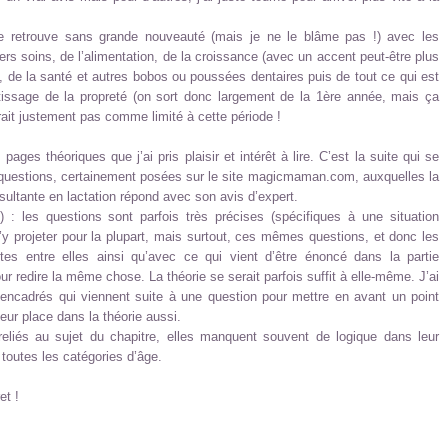
e retrouve sans grande nouveauté (mais je ne le blâme pas !) avec les
rs soins, de l’alimentation, de la croissance (avec un accent peut-être plus
s), de la santé et autres bobos ou poussées dentaires puis de tout ce qui est
ntissage de la propreté (on sort donc largement de la 1ère année, mais ça
trait justement pas comme limité à cette période !
ges théoriques que j’ai pris plaisir et intérêt à lire. C’est la suite qui se
de questions, certainement posées sur le site magicmaman.com, auxquelles la
ultante en lactation répond avec son avis d’expert.
) : les questions sont parfois très précises (spécifiques à une situation
’y projeter pour la plupart, mais surtout, ces mêmes questions, et donc les
tes entre elles ainsi qu’avec ce qui vient d’être énoncé dans la partie
ur redire la même chose. La théorie se serait parfois suffit à elle-même. J’ai
 encadrés qui viennent suite à une question pour mettre en avant un point
leur place dans la théorie aussi.
 reliés au sujet du chapitre, elles manquent souvent de logique dans leur
outes les catégories d’âge.
et !