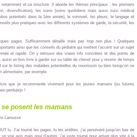
té notamment et sa structure. Il aborde les thèmes principaux : les premiers
eron, diversification), les soins (soins quotidiens mais aussi suivi médical
obos potentiels dans la 1ère année), le sommeil, les pleurs, le langage et
seils plus pratiques avec les différents systèmes de garde, la sécurité, les
elques pages. Suffisamment détaillé mais pas trop non plus ! Quelques
portants ainsi que les conseils du pédiatre qui mettent l’accent sur un sujet
thmée et rapide. On y retrouve des vraies info concrètes et des points de
est aussi un bon livre à garder sur sa table de chevet pour y revenir de temps
sur le listing des maladies potentielles du nourrisson ou bien lorsqu’on se
on alimentaire, par exemple.
n livre que je recommande vivement pour les jeunes mamans (ou futures
eu perdu(e)s !
e se posent les mamans
ns Larousse
OUT lu. J’ai tourné les pages, lu les entêtes, j’ai persévéré jusqu’en bas de
un vrai avis mais pour d’autres, j’ai juste tourné pour arriver plus vite à la