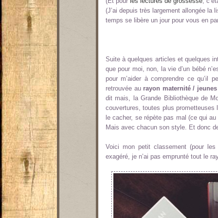
(Et pour
les lectures de grossesse
, c’ét
(J’ai depuis très largement allongée la 
temps se libère un jour pour vous en parl
Suite à quelques articles et quelques in
que pour moi, non, la vie d’un bébé n’est
pour m’aider à comprendre ce qu’il p
retrouvée au
rayon maternité / jeunes
dit mais, la Grande Bibliothèque de Mo
couvertures, toutes plus prometteuses l
le cacher, se répète pas mal (ce qui au f
Mais avec chacun son style. Et donc d
Voici mon petit classement (pour les 
exagéré, je n’ai pas emprunté tout le ray