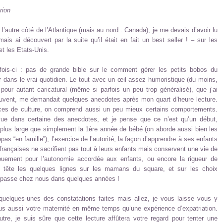
rion
’autre côté de l’Atlantique (mais au nord : Canada), je me devais d’avoir lu
is ai découvert par la suite qu’il était en fait un best seller ! – sur les
et les Etats-Unis.
 fois-ci : pas de grande bible sur le comment gérer les petits bobos du
r dans le vrai quotidien. Le tout avec un œil assez humoristique (du moins,
 pour autant caricatural (même si parfois un peu trop généralisé), que j’ai
uvent, me demandait quelques anecdotes après mon quart d’heure lecture.
ences de culture, on comprend aussi un peu mieux certains comportements.
ue dans certaine des anecdotes, et je pense que ce n’est qu’un début,
 plus large que simplement la 1ère année de bébé (on aborde aussi bien les
pas “en famille”), l’exercice de l’autorité, la façon d’apprendre à ses enfants
s françaises ne sacrifient pas tout à leurs enfants mais conservent une vie de
uement pour l’autonomie accordée aux enfants, ou encore la rigueur de
n tête les quelques lignes sur les mamans du square, et sur les choix
 passe chez nous dans quelques années !
 quelques-unes des constatations faites mais allez, je vous laisse vous y
ous aussi votre maternité en même temps qu’une expérience d’expatriation.
e, je suis sûre que cette lecture affûtera votre regard pour tenter une