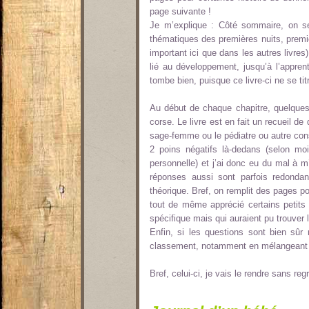
page suivante !
Je m’explique : Côté sommaire, on s
thématiques des premières nuits, premie
important ici que dans les autres livre
lié au développement, jusqu’à l’appre
tombe bien, puisque ce livre-ci ne se ti
Au début de chaque chapitre, quelques pa
corse. Le livre est en fait un recueil 
sage-femme ou le pédiatre ou autre cons
2 poins négatifs là-dedans (selon moi
personnelle) et j’ai donc eu du mal à m
réponses aussi sont parfois redondan
théorique. Bref, on remplit des pages po
tout de même apprécié certains petits
spécifique mais qui auraient pu trouver 
Enfin, si les questions sont bien sûr
classement, notamment en mélangeant t
Bref, celui-ci, je vais le rendre sans regr