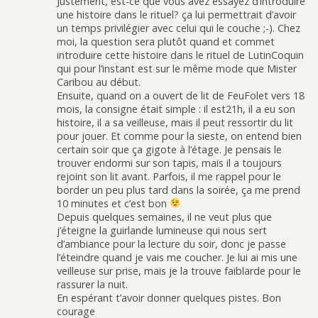
Justement, est-ce que vous avez essayez d’introduire
une histoire dans le rituel? ça lui permettrait d’avoir
un temps privilégier avec celui qui le couche ;-). Chez
moi, la question sera plutôt quand et commet
introduire cette histoire dans le rituel de LutinCoquin
qui pour l’instant est sur le même mode que Mister
Caribou au début.
Ensuite, quand on a ouvert de lit de FeuFolet vers 18
mois, la consigne était simple : il est21h, il a eu son
histoire, il a sa veilleuse, mais il peut ressortir du lit
pour jouer. Et comme pour la sieste, on entend bien
certain soir que ça gigote à l’étage. Je pensais le
trouver endormi sur son tapis, mais il a toujours
rejoint son lit avant. Parfois, il me rappel pour le
border un peu plus tard dans la soirée, ça me prend
10 minutes et c’est bon
Depuis quelques semaines, il ne veut plus que
j’éteigne la guirlande lumineuse qui nous sert
d’ambiance pour la lecture du soir, donc je passe
l’éteindre quand je vais me coucher. Je lui ai mis une
veilleuse sur prise, mais je la trouve faiblarde pour le
rassurer la nuit.
En espérant t’avoir donner quelques pistes. Bon
courage