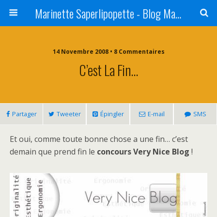
Marinette Saperlipopette - Blog Maman Angers Lifestyle - Ex Expat Montréal
14 Novembre 2008 • 8 Commentaires
C’est La Fin…
Partager
Tweeter
Épingler
E-mail
SMS
Et oui, comme toute bonne chose a une fin… c’est
demain que prend fin le
concours Very Nice Blog
!