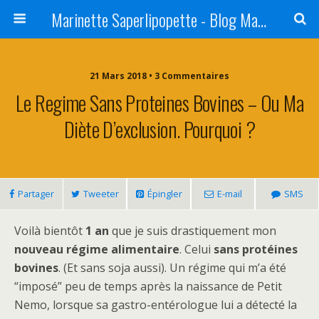
Marinette Saperlipopette - Blog Maman Angers Lifestyle - Ex Expat Montréal
21 Mars 2018 • 3 Commentaires
Le Regime Sans Proteines Bovines – Ou Ma
Diète D’exclusion. Pourquoi ?
Partager
Tweeter
Épingler
E-mail
SMS
Voilà bientôt
1 an
que je suis drastiquement mon
nouveau régime alimentaire
. Celui
sans protéines
bovines
. (Et sans soja aussi). Un régime qui m’a été
“imposé” peu de temps après la naissance de Petit
Nemo, lorsque sa gastro-entérologue lui a détecté la