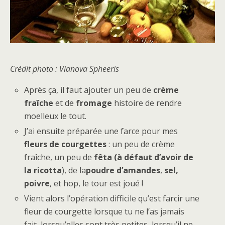
Crédit photo : Vianova Spheeris
Après ça, il faut ajouter un peu de
crème
fraîche
et de
fromage
histoire de rendre
moelleux le tout.
J’ai ensuite préparée une farce pour mes
fleurs de courgettes
: un peu de crème
fraîche, un peu de
fêta (à défaut d’avoir de
la ricotta
), de la
poudre d’amandes
,
sel,
poivre
, et hop, le tour est joué !
Vient alors l’opération difficile qu’est farcir une
fleur de courgette lorsque tu ne l’as jamais
fait, lorsqu’elles sont très petites, lorsqu’il ne