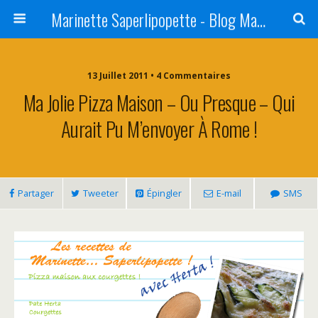
Marinette Saperlipopette - Blog Maman Angers Lifestyle - Ex Expat Montréal
13 Juillet 2011 • 4 Commentaires
Ma Jolie Pizza Maison – Ou Presque – Qui
Aurait Pu M’envoyer À Rome !
Partager
Tweeter
Épingler
E-mail
SMS