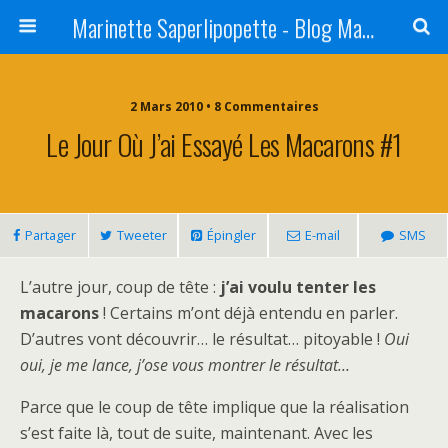
Marinette Saperlipopette - Blog Maman Angers Lifestyle - Ex Expat Montréal
2 Mars 2010 • 8 Commentaires
Le Jour Où J’ai Essayé Les Macarons #1
Partager
Tweeter
Épingler
E-mail
SMS
L’autre jour, coup de tête :
j’ai voulu tenter les
macarons
! Certains m’ont déjà entendu en parler.
D’autres vont découvrir… le résultat… pitoyable !
Oui
oui, je me lance, j’ose vous montrer le résultat…
Parce que le coup de tête implique que la réalisation
s’est faite là, tout de suite, maintenant. Avec les