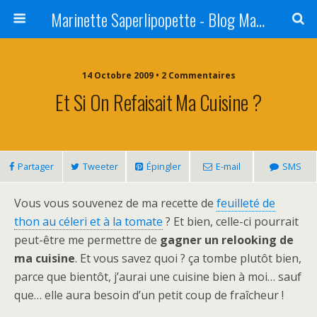
Marinette Saperlipopette - Blog Maman Angers Lifestyle - Ex Expat Montréal
14 Octobre 2009 • 2 Commentaires
Et Si On Refaisait Ma Cuisine ?
Partager
Tweeter
Épingler
E-mail
SMS
Vous vous souvenez de ma recette de
feuilleté de
thon au céleri et à la tomate
? Et bien, celle-ci pourrait
peut-être me permettre de
gagner un relooking de
ma cuisine
. Et vous savez quoi ? ça tombe plutôt bien,
parce que bientôt, j’aurai une cuisine bien à moi… sauf
que… elle aura besoin d’un petit coup de fraîcheur !