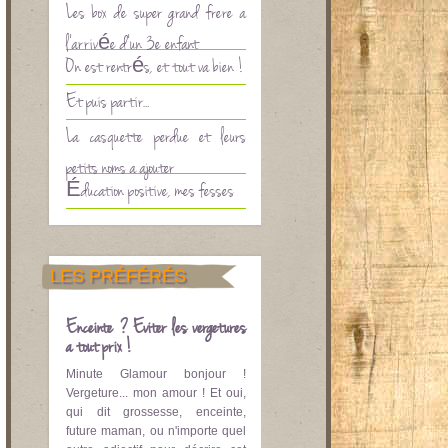
Les box de super grand frère à
l’arrivée d’un 3è enfant
On est rentrés, et tout va bien !
Et puis partir…
La casquette perdue et leurs
petits noms à ajouter
Éducation positive, mes fesses
LES PRÉFÉRÉS
Enceinte ? Eviter les vergetures
à tout prix !
Minute Glamour bonjour !
Vergeture... mon amour ! Et oui,
qui dit grossesse, enceinte,
future maman, ou n'importe quel