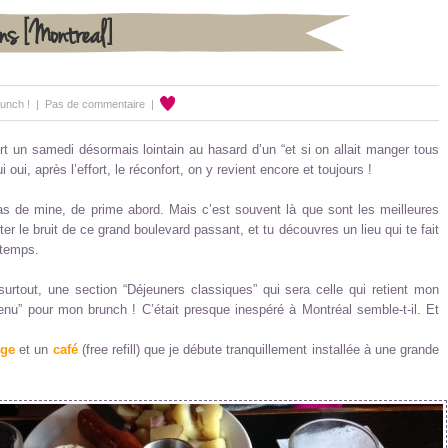
ns [Montreal]
unch !
|
Pas de commentaire
|
 un samedi désormais lointain au hasard d’un “et si on allait manger tous
ui, après l’effort, le réconfort, on y revient encore et toujours !
s de mine, de prime abord. Mais c’est souvent là que sont les meilleures
er le bruit de ce grand boulevard passant, et tu découvres un lieu qui te fait
 temps.
urtout, une section “Déjeuners classiques” qui sera celle qui retient mon
u” pour mon brunch ! C’était presque inespéré à Montréal semble-t-il. Et
nge
et un
café
(free refill) que je débute tranquillement installée à une grande