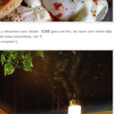
n y retournera sans hésiter :
9,50$
(pour une fois, les taxes sont même déjà
iant toute concurrence, non ?!
r comptant !)