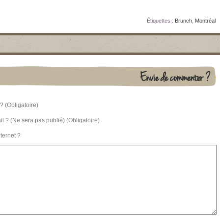
Étiquettes :
Brunch
,
Montréal
Envie de commenter ?
? (Obligatoire)
l ? (Ne sera pas publié) (Obligatoire)
nternet ?