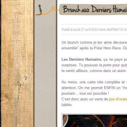
Brunch aux Derniers Humai
Publié le jeudi 17 avril 2014 dans
MaRiNeTTe br
Un brunch comme je les aime découvert
ensemble” après la Polar Hero Race. Oui o
Les Derniers Humains
, ça ne paye pa
surprises. Tu pousses la porte pour quitt
te sentir ailleurs, comme dans un autre
Au menu, une carte très complète et s
attention. On me promet ENFIN un “men
pourtant… tout est possible !
C’est donc avec un verre de
jus d’ora
tablée.