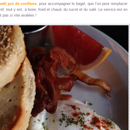
etit pot de confiture
, pour accompagner le bagel, que l’on peut remplacer
f, tout y est, à boire, froid et chaud, du sucré et du salé. Le service est en
t pas si vite avalées !