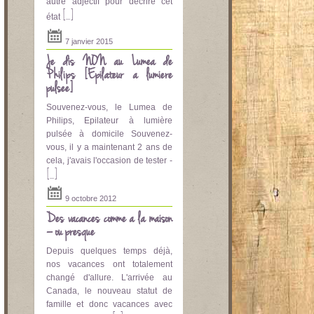
autre adjectif pour décrire cet
[...]
état
7 janvier 2015
Je dis NON au Lumea de
Philips [Epilateur a lumière
pulsee]
Souvenez-vous, le Lumea de
Philips, Epilateur à lumière
pulsée à domicile Souvenez-
vous, il y a maintenant 2 ans de
cela, j'avais l'occasion de tester -
[...]
9 octobre 2012
Des vacances comme à la maison
– ou presque
Depuis quelques temps déjà,
nos vacances ont totalement
changé d'allure. L'arrivée au
Canada, le nouveau statut de
famille et donc vacances avec