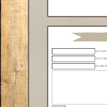
Ton nom 
Ton E-Mai
Un site i