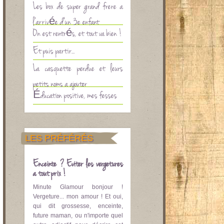
Les box de super grand frère à
l’arrivée d’un 3è enfant
On est rentrés, et tout va bien !
Et puis partir…
La casquette perdue et leurs
petits noms à ajouter
Éducation positive, mes fesses
LES PRÉFÉRÉS
Enceinte ? Eviter les vergetures
à tout prix !
Minute Glamour bonjour !
Vergeture... mon amour ! Et oui,
qui dit grossesse, enceinte,
future maman, ou n'importe quel