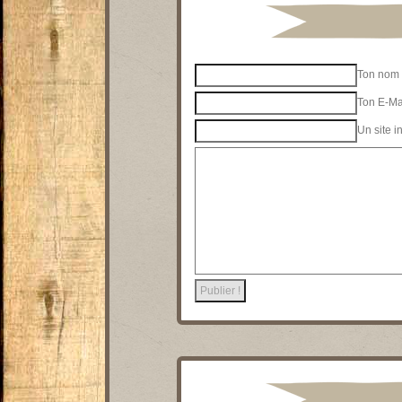
Ton nom 
Ton E-Mai
Un site i