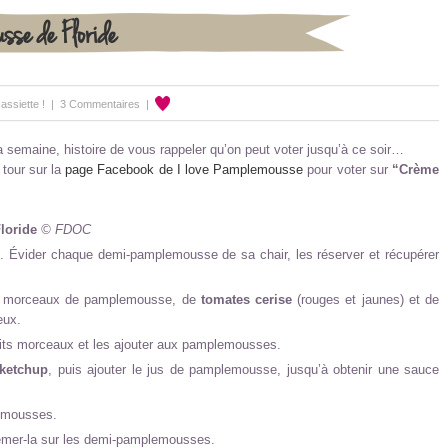
sse de Floride
ssiette !
|
3 Commentaires
|
 semaine, histoire de vous rappeler qu’on peut voter jusqu’à ce soir…
 tour sur la
page Facebook de I love Pamplemousse
pour voter sur
“Crème
loride
© FDOC
 Évider chaque demi-pamplemousse de sa chair, les réserver et récupérer
e morceaux de pamplemousse, de
tomates cerise
(rouges et jaunes) et de
eux.
its morceaux et les ajouter aux pamplemousses.
ketchup
, puis ajouter le jus de pamplemousse, jusqu’à obtenir une sauce
lemousses.
semer-la sur les demi-pamplemousses.