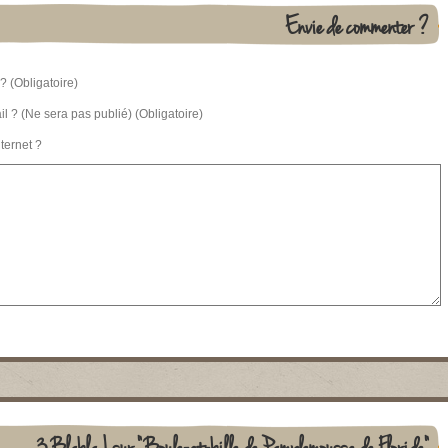
Envie de commenter ?
? (Obligatoire)
l ? (Ne sera pas publié) (Obligatoire)
nternet ?
3 Blabla ! sur "Boule-et-bille de Pamplemousse de Floride"