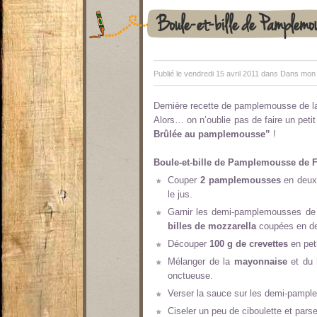
Boule-et-bille de Pamplemou
Publié le vendredi 15 avril 2011 dans
Dans mon a
Dernière recette de pamplemousse de la
Alors… on n’oublie pas de faire un petit
Brûlée au pamplemousse”
!
Boule-et-bille de Pamplemousse de F
Couper
2 pamplemousses
en deux.
le jus.
Garnir les demi-pamplemousses d
billes de mozzarella
coupées en d
Découper
100 g de crevettes
en pet
Mélanger de la
mayonnaise
et du
onctueuse.
Verser la sauce sur les demi-pamp
Ciseler un peu de ciboulette et par