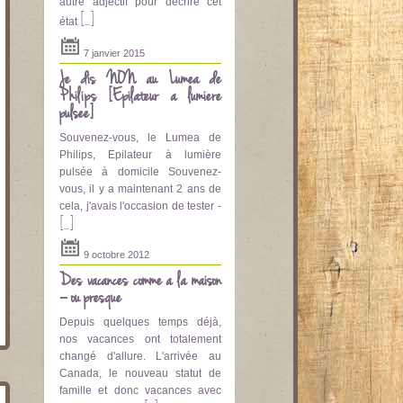
autre adjectif pour décrire cet
[...]
état
7 janvier 2015
Je dis NON au Lumea de
Philips [Epilateur a lumière
pulsee]
Souvenez-vous, le Lumea de
Philips, Epilateur à lumière
pulsée à domicile Souvenez-
vous, il y a maintenant 2 ans de
cela, j'avais l'occasion de tester -
[...]
9 octobre 2012
Des vacances comme à la maison
– ou presque
Depuis quelques temps déjà,
nos vacances ont totalement
changé d'allure. L'arrivée au
Canada, le nouveau statut de
famille et donc vacances avec