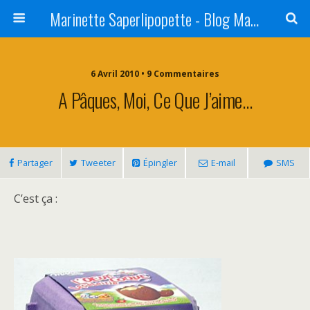
Marinette Saperlipopette - Blog Maman Angers Lifestyle - Ex Expat Montréal
6 Avril 2010 • 9 Commentaires
A Pâques, Moi, Ce Que J’aime…
Partager
Tweeter
Épingler
E-mail
SMS
C’est ça :