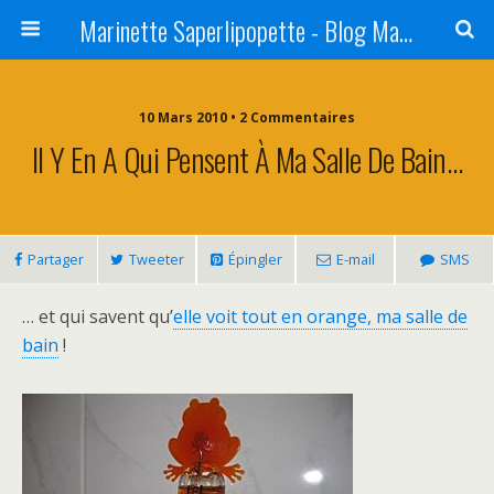
Marinette Saperlipopette - Blog Maman Angers Lifestyle - Ex Expat Montréal
10 Mars 2010 • 2 Commentaires
Il Y En A Qui Pensent À Ma Salle De Bain…
Partager
Tweeter
Épingler
E-mail
SMS
… et qui savent qu’
elle voit tout en orange, ma salle de
bain
!