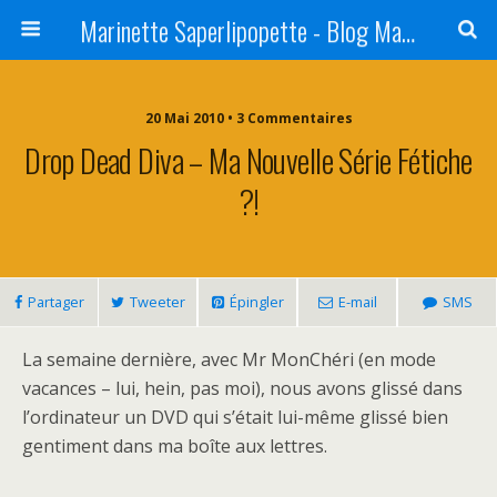
Marinette Saperlipopette - Blog Maman Angers Lifestyle - Ex Expat Montréal
20 Mai 2010 • 3 Commentaires
Drop Dead Diva – Ma Nouvelle Série Fétiche
?!
Partager
Tweeter
Épingler
E-mail
SMS
La semaine dernière, avec Mr MonChéri (en mode
vacances – lui, hein, pas moi), nous avons glissé dans
l’ordinateur un DVD qui s’était lui-même glissé bien
gentiment dans ma boîte aux lettres.