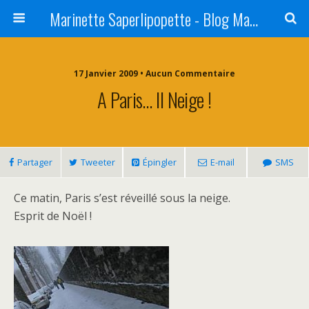
Marinette Saperlipopette - Blog Maman Angers Lifestyle - Ex Expat Montréal
17 Janvier 2009 • Aucun Commentaire
A Paris… Il Neige !
Partager
Tweeter
Épingler
E-mail
SMS
Ce matin, Paris s’est réveillé sous la neige.
Esprit de Noël !