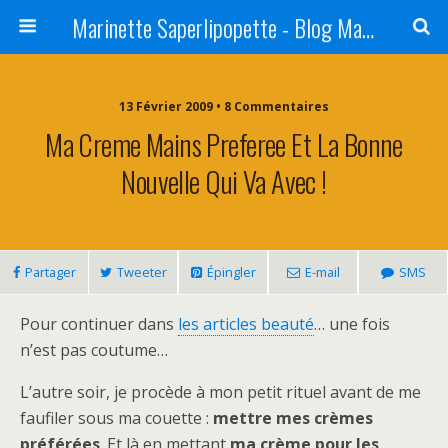
Marinette Saperlipopette - Blog Maman Angers Lifestyle - Ex Expat Montréal
13 Février 2009 • 8 Commentaires
Ma Creme Mains Preferee Et La Bonne
Nouvelle Qui Va Avec !
Partager
Tweeter
Épingler
E-mail
SMS
Pour continuer dans
les articles beauté
… une fois
n’est pas coutume…
L’autre soir, je procède à mon petit rituel avant de me
faufiler sous ma couette :
mettre mes crèmes
préférées
. Et là en mettant
ma crème pour les