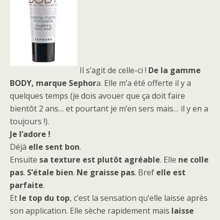
Il s’agit de celle-ci !
De la gamme
BODY, marque
Sephor
a. Elle m’a été offerte il y a
quelques temps (je dois avouer que ça doit faire
bientôt 2 ans… et pourtant je m’en sers mais… il y en a
toujours !).
Je l’adore !
Déjà
elle sent bon
.
Ensuite
sa texture est plutôt agréable
. Elle
ne colle
pas
.
S’étale bien
.
Ne graisse pas
. Bref
elle est
parfaite
.
Et
le top du top
, c’est la sensation qu’elle laisse après
son application. Elle sèche rapidement mais
laisse