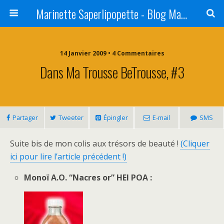
Marinette Saperlipopette - Blog Maman Angers Lifestyle - Ex Expat Montréal
14 Janvier 2009 • 4 Commentaires
Dans Ma Trousse BeTrousse, #3
Partager
Tweeter
Épingler
E-mail
SMS
Suite bis de mon colis aux trésors de beauté !
(Cliquer
ici pour lire l’article précédent !)
Monoï A.O. “Nacres or” HEI POA :