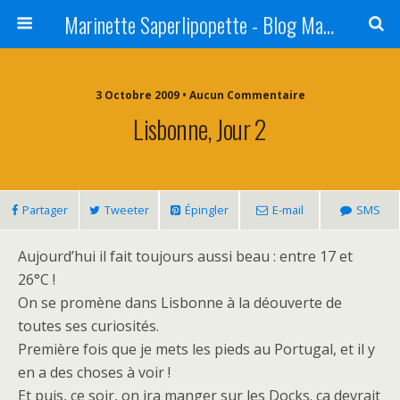
Marinette Saperlipopette - Blog Maman Angers Lifestyle - Ex Expat Montréal
3 Octobre 2009 • Aucun Commentaire
Lisbonne, Jour 2
Partager
Tweeter
Épingler
E-mail
SMS
Aujourd’hui il fait toujours aussi beau : entre 17 et
26°C !
On se promène dans Lisbonne à la déouverte de
toutes ses curiosités.
Première fois que je mets les pieds au Portugal, et il y
en a des choses à voir !
Et puis, ce soir, on ira manger sur les Docks. ça devrait