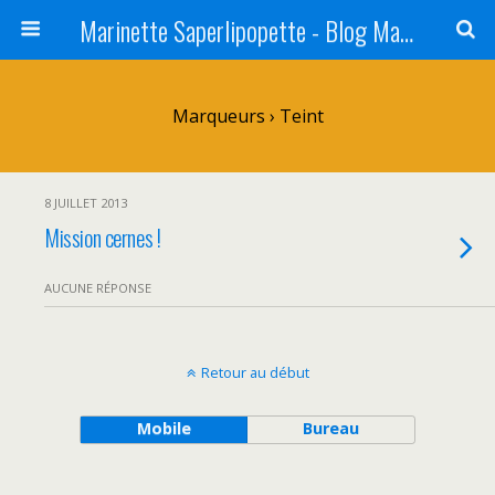
Marinette Saperlipopette - Blog Maman Angers Lifestyle - Ex Expat Montréal
Marqueurs › Teint
8 JUILLET 2013
Mission cernes !
AUCUNE RÉPONSE
Retour au début
Mobile
Bureau