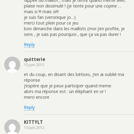
flippée du maillot , mais je tente quand même avec
plaisir non dissimulé ! (je tente pour une copine …
mais si !!! mais si!!!
je suis fan (veronique jo…)
merci tout plein pour ce jeu
bon dimanche dans les maillots (moi j’en profite, je
sens , je sais pas pourquoi , que ça va pas durer !
Reply
quitterie
10 juin 2012
et du coup, en disant des bétises, j’en ai oublié ma
réponse
j’espère que je peux participer quand meme
alors ma réponse est : un éléphant en or !
merci encore
Reply
KITTYLT
10 juin 2012