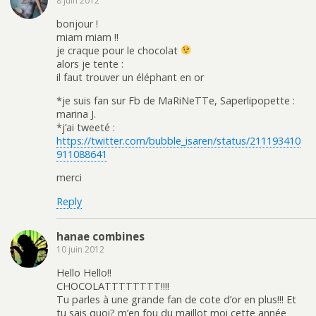
8 juin 2012
bonjour !
miam miam !!
je craque pour le chocolat
alors je tente :
il faut trouver un éléphant en or
*je suis fan sur Fb de MaRiNeTTe, Saperlipopette :
marina J.
*j’ai tweeté :
https://twitter.com/bubble_isaren/status/211193410
911088641
merci
Reply
hanae combines
10 juin 2012
Hello Hello!!
CHOCOLATTTTTTTT!!!!
Tu parles à une grande fan de cote d’or en plus!!! Et
tu sais quoi? m’en fou du maillot moi cette année