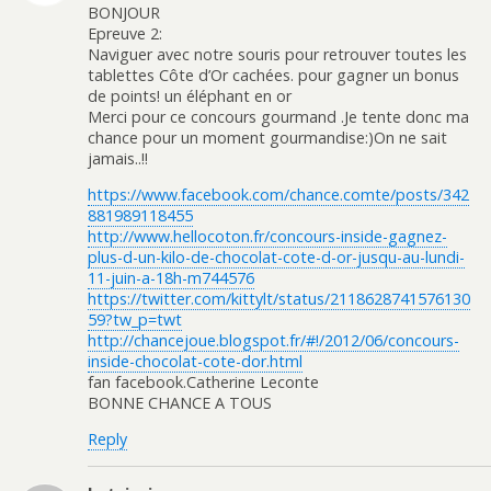
BONJOUR
Epreuve 2:
Naviguer avec notre souris pour retrouver toutes les
tablettes Côte d’Or cachées. pour gagner un bonus
de points! un éléphant en or
Merci pour ce concours gourmand .Je tente donc ma
chance pour un moment gourmandise:)On ne sait
jamais..!!
https://www.facebook.com/chance.comte/posts/342
881989118455
http://www.hellocoton.fr/concours-inside-gagnez-
plus-d-un-kilo-de-chocolat-cote-d-or-jusqu-au-lundi-
11-juin-a-18h-m744576
https://twitter.com/kittylt/status/2118628741576130
59?tw_p=twt
http://chancejoue.blogspot.fr/#!/2012/06/concours-
inside-chocolat-cote-dor.html
fan facebook.Catherine Leconte
BONNE CHANCE A TOUS
Reply