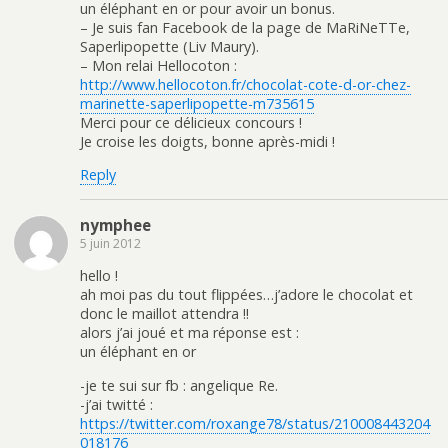
un éléphant en or pour avoir un bonus.
– Je suis fan Facebook de la page de MaRiNeTTe,
Saperlipopette (Liv Maury).
– Mon relai Hellocoton :
http://www.hellocoton.fr/chocolat-cote-d-or-chez-
marinette-saperlipopette-m735615
Merci pour ce délicieux concours !
Je croise les doigts, bonne après-midi !
Reply
nymphee
5 juin 2012
hello !
ah moi pas du tout flippées…j’adore le chocolat et
donc le maillot attendra !!
alors j’ai joué et ma réponse est :
un éléphant en or
-je te sui sur fb : angelique Re.
-j’ai twitté :
https://twitter.com/roxange78/status/210008443204
018176