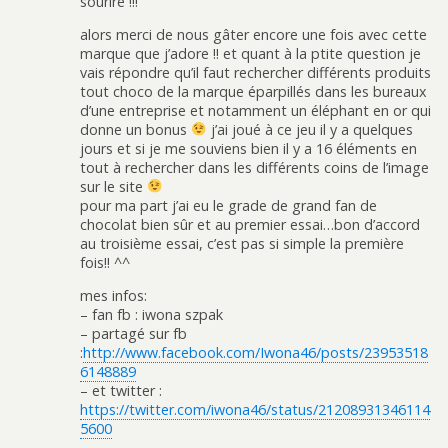
sourire !!!
alors merci de nous gâter encore une fois avec cette
marque que j’adore !! et quant à la ptite question je
vais répondre qu’il faut rechercher différents produits
tout choco de la marque éparpillés dans les bureaux
d’une entreprise et notamment un éléphant en or qui
donne un bonus
j’ai joué à ce jeu il y a quelques
jours et si je me souviens bien il y a 16 éléments en
tout à rechercher dans les différents coins de l’image
sur le site
pour ma part j’ai eu le grade de grand fan de
chocolat bien sûr et au premier essai…bon d’accord
au troisième essai, c’est pas si simple la première
fois!! ^^
mes infos:
– fan fb : iwona szpak
– partagé sur fb
:
http://www.facebook.com/Iwona46/posts/23953518
6148889
– et twitter :
https://twitter.com/iwona46/status/21208931346114
5600