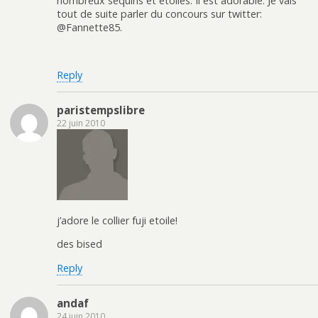
nombreux sequins et étoiles. Il est adorable. Je vais
tout de suite parler du concours sur twitter:
@Fannette85.
Reply
paristempslibre
22 juin 2010
j’adore le collier fuji etoile!
des bised
Reply
andaf
24 juin 2010