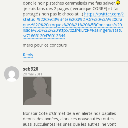
donc le noir pistaches caramelisés me fais saliver.
je suis fans des 2 pages ( véronique CORRE) et j’ai
partagé ( non pas le chocolat…)
https://twitter.com/?
status=%22C%C3%B4te%20d%27Or%20%3A%20Cra
quez%2C%20croquez%20%21%20%5BConcours%20i
nside%5D%22%20http://0z.fr/kErzP#!/salinger9/statu
s/71665120476012544
merci pour ce concours
Reply
seb920
20 mai 2011
Bonsoir Côte d’Or met déjà en alerte nos papilles
depuis des années, alors ces nouveautés toutes
aussi succulentes les unes que les autres, ne vont