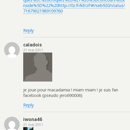
nside%5D%22%20http://0z.fr/kErzP#!/seb920/status/
71679021989109760
Reply
caladois
21 mai 2011
je joue pour macadamia ! miam miam ! je suis fan
facebook (pseudo jero690006)
Reply
iwona46
21 mai 2011