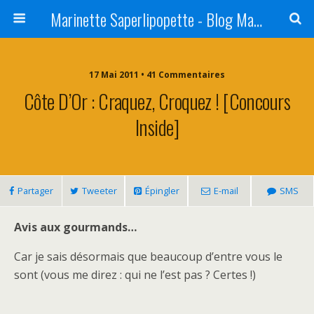
Marinette Saperlipopette - Blog Maman Angers Lifestyle - Ex Expat Montréal
17 Mai 2011 • 41 Commentaires
Côte D’Or : Craquez, Croquez ! [Concours
Inside]
Partager
Tweeter
Épingler
E-mail
SMS
Avis aux gourmands…
Car je sais désormais que beaucoup d’entre vous le
sont (vous me direz : qui ne l’est pas ? Certes !)