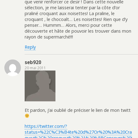
que venir renforcer ce desir ! Dans cette nouvelle
sélection, je me laisserai tenter par la côte d’or
praliné croquant aux noisettes! La praline, le
croquant , le chocoalt… Les noisettes! Rien que d’y
penser… Hummm… Alors, merci pour cette
découverte et hâte de pouvoir les trouver dans mon
rayon de supermarché!!!
Reply
seb920
20 mai 2011
Et pardon, j’ai oublié de préciser le lien de mon twitt
https://twitter.com/?
status=%22C%C3%B4te%20d%27Or%20%3A%20Cra
quez%2C%20croquez%20%21%20%5BConcours%20i