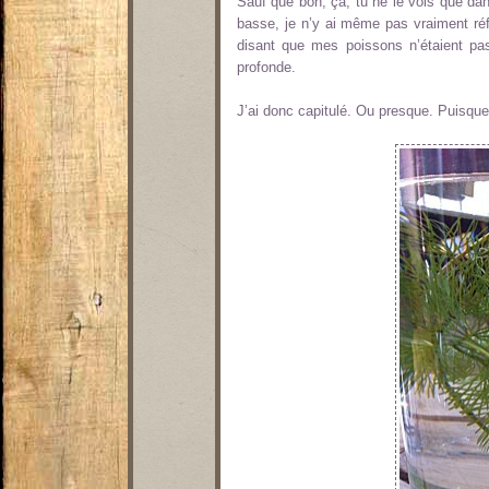
Sauf que bon, ça, tu ne le vois que dan
basse, je n’y ai même pas vraiment réf
disant que mes poissons n’étaient pas f
profonde.
J’ai donc capitulé. Ou presque. Puisque