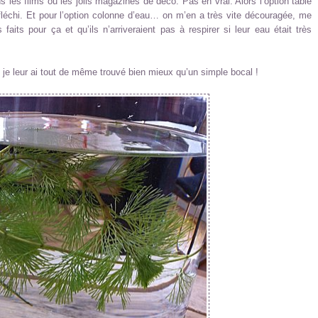
s les films ou les jolis magazines de déco. Pas en vrai. Alors l’option table
léchi. Et pour l’option colonne d’eau… on m’en a très vite découragée, me
aits pour ça et qu’ils n’arriveraient pas à respirer si leur eau était très
 je leur ai tout de même trouvé bien mieux qu’un simple bocal !