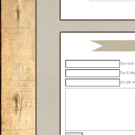
Ton nom 
Ton E-Mai
Un site i