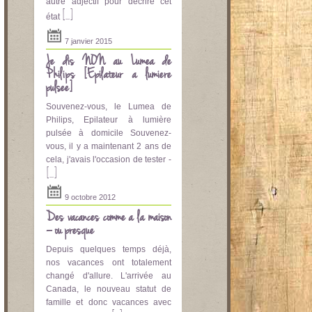
autre adjectif pour décrire cet
[...]
état
7 janvier 2015
Je dis NON au Lumea de
Philips [Epilateur a lumière
pulsee]
Souvenez-vous, le Lumea de
Philips, Epilateur à lumière
pulsée à domicile Souvenez-
vous, il y a maintenant 2 ans de
cela, j'avais l'occasion de tester -
[...]
9 octobre 2012
Des vacances comme à la maison
– ou presque
Depuis quelques temps déjà,
nos vacances ont totalement
changé d'allure. L'arrivée au
Canada, le nouveau statut de
famille et donc vacances avec