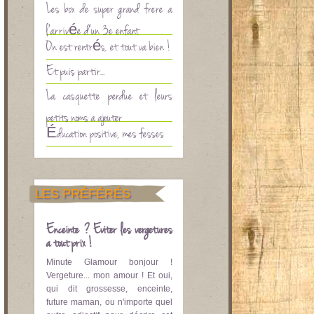
Les box de super grand frère à
l’arrivée d’un 3è enfant
On est rentrés, et tout va bien !
Et puis partir…
La casquette perdue et leurs
petits noms à ajouter
Éducation positive, mes fesses
LES PRÉFÉRÉS
Enceinte ? Eviter les vergetures
à tout prix !
Minute Glamour bonjour !
Vergeture... mon amour ! Et oui,
qui dit grossesse, enceinte,
future maman, ou n'importe quel