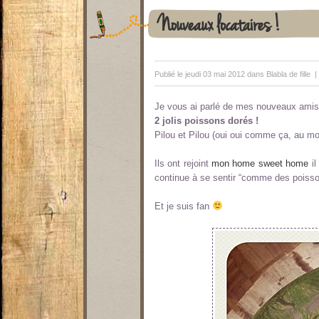
Nouveaux locataires !
Publié le jeudi 03 mai 2012 dans
Blabla de fille
Je vous ai parlé de mes nouveaux amis
2 jolis poissons dorés !
Pilou et Pilou (oui oui comme ça, au moin
Ils ont rejoint
mon home sweet home
il
continue à se sentir “comme des poisson
Et je suis fan