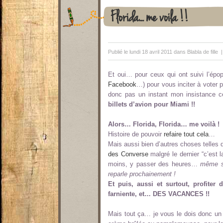
Florida… me voilà !!
Publié le lundi 18 avril 2011 dans
Blabla de fille
Et oui… pour ceux qui ont suivi l’épo
Facebook
…) pour vous inciter à voter 
donc pas un instant mon insistance 
billets d’avion pour Miami !!
Alors… Florida, Florida… me voilà !
Histoire de pouvoir
refaire tout cela
…
Mais aussi bien d’autres choses telle
des Converse
malgré le dernier “c’est l
moins, y passer des heures…
même si
reparle prochainement !
Et puis, aussi et surtout, profite
farniente, et… DES VACANCES !!
Mais tout ça… je vous le dois donc un