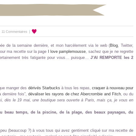
|
11 Commentaires
|
pée de la semaine dernière, et mon harcèlement via le web (
Blog
, Twitter,
pour ma recette sur la page
I love pamplemousse
, sachez que je ne regrette
certainement très fatigante pour vous… puisque…
J’AI REMPORTE les 2
s que manger des
dérivés Starbucks
à tous les repas,
craquer à nouveau pour
a dernière fois”,
dévaliser les rayons de chez Abercrombie and Fitch
, ou du
, dès le 19 mai, une boutique sera ouverte à Paris, mais ça, je vous en
r du beau temps, de la piscine, de la plage, des beaux paysages, du
 peu (beaucoup ?) à vous tous qui avez gentiment cliqué sur ma recette de