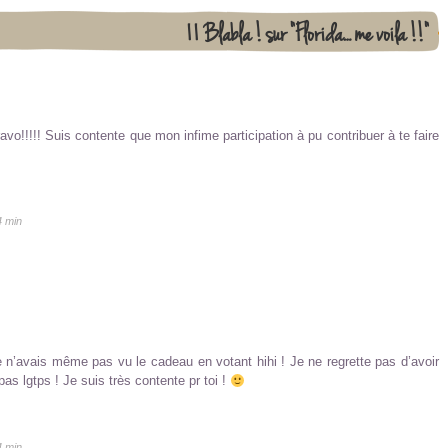
11 Blabla ! sur "Florida… me voilà !!"
!!! Suis contente que mon infime participation à pu contribuer à te faire
4 min
 n’avais même pas vu le cadeau en votant hihi ! Je ne regrette pas d’avoir
pas lgtps ! Je suis très contente pr toi !
4 min