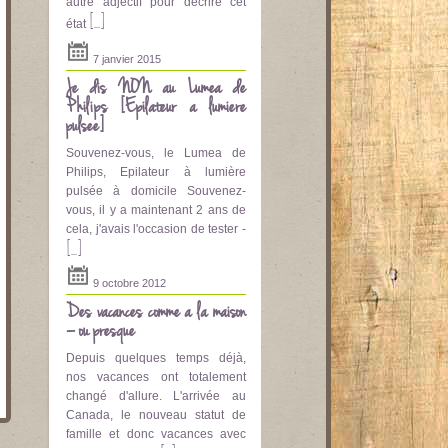
autre adjectif pour décrire cet
[...]
état
7 janvier 2015
Je dis NON au Lumea de
Philips [Epilateur a lumière
pulsee]
Souvenez-vous, le Lumea de
Philips, Epilateur à lumière
pulsée à domicile Souvenez-
vous, il y a maintenant 2 ans de
cela, j'avais l'occasion de tester -
[...]
9 octobre 2012
Des vacances comme à la maison
– ou presque
Depuis quelques temps déjà,
nos vacances ont totalement
changé d'allure. L'arrivée au
Canada, le nouveau statut de
famille et donc vacances avec