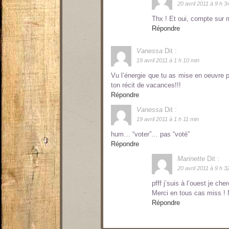
20 avril 2011 à 9 h 3
Thx ! Et oui, compte sur
Répondre
Vanessa
Dit :
19 avril 2011 à 1 h 10 min
Vu l’énergie que tu as mise en oeuvre po
ton récit de vacances!!!
Répondre
Vanessa
Dit :
19 avril 2011 à 1 h 11 min
hum… “voter”… pas “voté”
Répondre
Marinette
Dit :
20 avril 2011 à 9 h 3
pfff j’suis à l’ouest je ch
Merci en tous cas miss ! N
Répondre