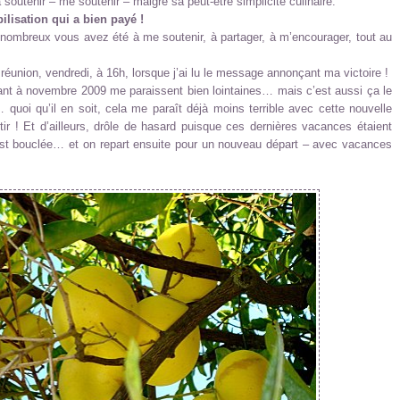
outenir – me soutenir – malgré sa peut-être simplicité culinaire.
lisation qui a bien payé !
 nombreux vous avez été à me soutenir, à partager, à m’encourager, tout au
réunion, vendredi, à 16h, lorsque j’ai lu le message annonçant ma victoire !
nt à novembre 2009 me paraissent bien lointaines… mais c’est aussi ça le
 quoi qu’il en soit, cela me paraît déjà moins terrible avec cette nouvelle
tir ! Et d’ailleurs, drôle de hasard puisque ces dernières vacances étaient
 est bouclée… et on repart ensuite pour un nouveau départ – avec vacances