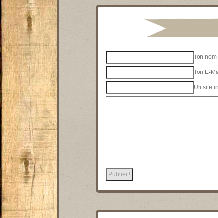
Ton nom 
Ton E-Mai
Un site i