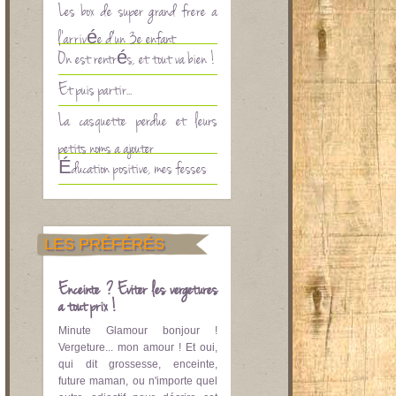
Les box de super grand frère à
l’arrivée d’un 3è enfant
On est rentrés, et tout va bien !
Et puis partir…
La casquette perdue et leurs
petits noms à ajouter
Éducation positive, mes fesses
LES PRÉFÉRÉS
Enceinte ? Eviter les vergetures
à tout prix !
Minute Glamour bonjour !
Vergeture... mon amour ! Et oui,
qui dit grossesse, enceinte,
future maman, ou n'importe quel