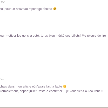
4 min
 moi pour un nouveau reportage photos
ur motiver les gens a voté, tu as bien mérité ces billets! Me réjouis de lire
2 min
erchais dans mon article où j’avais fait la faute
ormalement, départ juillet, reste à confirmer… je vous tiens au courant !!