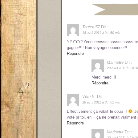
Toutcru57
Dit :
18 avril 2011 à 9 h 50 min
YYYYYYYeeeeeeesssssssssssssss bravo!!
gagner!!!! Bon voyageeeeeeeee!!!
Répondre
Marinette
Dit :
20 avril 2011 à 9 h 3
Merci merci !!
Répondre
Véro B.
Dit :
18 avril 2011 à 8 h 01 min
Effectivement ça valait le coup !!
Je
voté pr toi, en + ça ne prenait vraiment 
Répondre
Marinette
Dit :
20 avril 2011 à 9 h 3