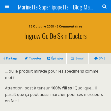
Marinette Saperlipopette - Blog Maman Angers Lifestyle - Ex Expat Montréal
16 Octobre 2008 • 6 Commentaires
Ingrow Go De Skin Doctors
Partager
Tweeter
Épingler
E-mail
SMS
… ou le produit miracle pour les spécimens comme
moi ?!
Attention, post à teneur
100% filles
! Quoi que… il
paraît que ça peut aussi marcher pour ces messieurs
en fait !