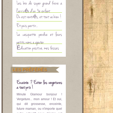
Les box de super grand frère à
l’arrivée d’un 3è enfant
On est rentrés, et tout va bien !
Et puis partir…
La casquette perdue et leurs
petits noms à ajouter
Éducation positive, mes fesses
LES PRÉFÉRÉS
Enceinte ? Eviter les vergetures
à tout prix !
Minute Glamour bonjour !
Vergeture... mon amour ! Et oui,
qui dit grossesse, enceinte,
future maman, ou n'importe quel