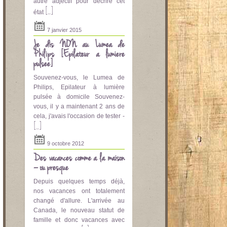
autre adjectif pour décrire cet
[...]
état
7 janvier 2015
Je dis NON au Lumea de
Philips [Epilateur a lumière
pulsee]
Souvenez-vous, le Lumea de
Philips, Epilateur à lumière
pulsée à domicile Souvenez-
vous, il y a maintenant 2 ans de
cela, j'avais l'occasion de tester -
[...]
9 octobre 2012
Des vacances comme à la maison
– ou presque
Depuis quelques temps déjà,
nos vacances ont totalement
changé d'allure. L'arrivée au
Canada, le nouveau statut de
famille et donc vacances avec