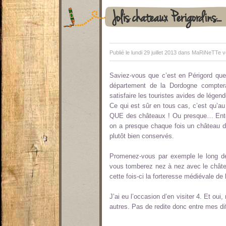
Jolis chateaux Perigordins…
Publié le lundi 29 juillet 2013 dans
MaRiNeTTe v
Saviez-vous que c’est en Périgord que
département de la Dordogne compter
satisfaire les touristes avides de légende
Ce qui est sûr en tous cas, c’est qu’au
QUE des châteaux ! Ou presque… Entende
on a presque chaque fois un château da
plutôt bien conservés.
Promenez-vous par exemple le long d
vous tomberez nez à nez avec le châtea
cette fois-ci la forteresse médiévale de
J’ai eu l’occasion d’en visiter 4. Et oui,
autres. Pas de redite donc entre mes dif