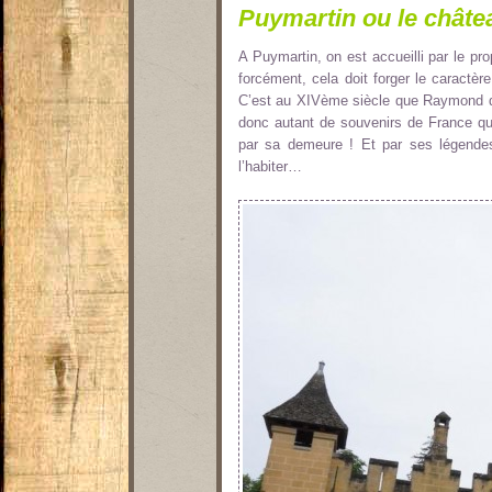
Puymartin ou le châtea
A Puymartin, on est accueilli par le pro
forcément, cela doit forger le caractè
C’est au XIVème siècle que Raymond de 
donc autant de souvenirs de France que
par sa demeure ! Et par ses légend
l’habiter…