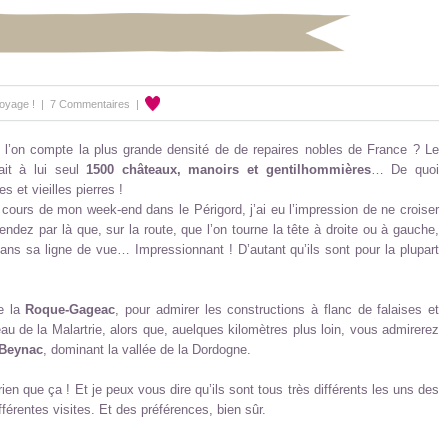
oyage !
|
7 Commentaires
|
 l’on compte la plus grande densité de de repaires nobles de France ? Le
ait à lui seul
1500 châteaux, manoirs et gentilhommières
… De quoi
s et vieilles pierres !
 cours de mon week-end dans le Périgord, j’ai eu l’impression de ne croiser
z par là que, sur la route, que l’on tourne la tête à droite ou à gauche,
ns sa ligne de vue… Impressionnant ! D’autant qu’ils sont pour la plupart
e la
Roque-Gageac
, pour admirer les constructions à flanc de falaises et
u de la Malartrie, alors que, auelques kilomètres plus loin, vous admirerez
Beynac
, dominant la vallée de la Dordogne.
 rien que ça ! Et je peux vous dire qu’ils sont tous très différents les uns des
férentes visites. Et des préférences, bien sûr.